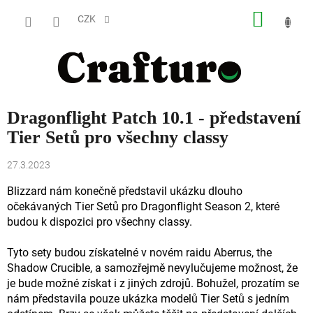
Přejít
NÁKUP
na
CZK
obsah
KOŠÍK
Dragonflight Patch 10.1 - představení
Tier Setů pro všechny classy
27.3.2023
Blizzard nám konečně představil ukázku dlouho
očekávaných Tier Setů pro Dragonflight Season 2, které
budou k dispozici pro všechny classy.
Tyto sety budou získatelné v novém raidu Aberrus, the
Shadow Crucible, a samozřejmě nevylučujeme možnost, že
je bude možné získat i z jiných zdrojů. Bohužel, prozatím se
nám představila pouze ukázka modelů Tier Setů s jedním