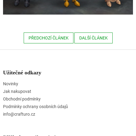
PŘEDCHOZÍ ČLÁNEK
DALŠÍ ČLÁNEK
Z
á
p
a
Užitečné odkazy
t
Novinky
í
Jak nakupovat
Obchodní podmínky
Podmínky ochrany osobních údajů
info@crafturo.cz