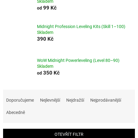
Skladem
99 Kč
od
Midnight Profession Leveling Kits (Skill 1–100)
Skladem
390 Kč
WoW Midnight Powerleveling (Level 80–90)
Skladem
350 Kč
od
Ř
a
Doporučujeme
Nejlevnější
Nejdražší
Nejprodávanější
z
e
Abecedně
n
í
p
OTEVŘÍT FILTR