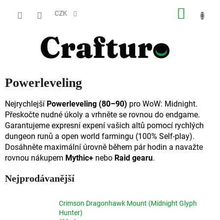
Přejít
NÁKUP
na
CZK
obsah
KOŠÍK
Powerleveling
Nejrychlejší
Powerleveling (80–90)
pro WoW: Midnight.
Přeskočte nudné úkoly a vrhněte se rovnou do endgame.
Garantujeme expresní expení vašich altů pomocí rychlých
dungeon runů a open world farmingu (100% Self-play).
Dosáhněte maximální úrovně během pár hodin a navažte
rovnou nákupem
Mythic+
nebo
Raid gearu
.
Nejprodávanější
Crimson Dragonhawk Mount (Midnight Glyph
Hunter)