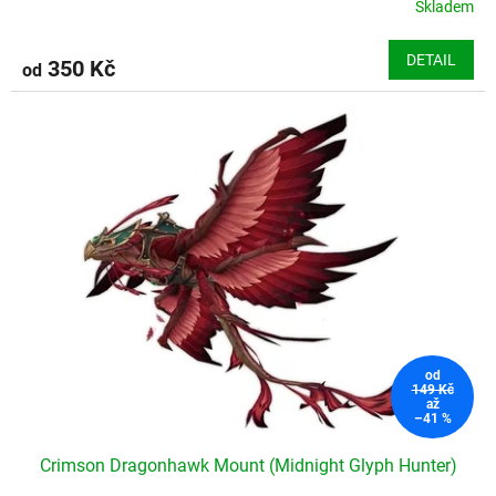
Skladem
DETAIL
350 Kč
od
od
149 Kč
až
–41 %
Crimson Dragonhawk Mount (Midnight Glyph Hunter)