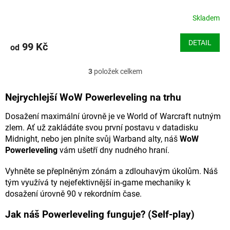
Skladem
DETAIL
99 Kč
od
3
položek celkem
O
v
l
Nejrychlejší WoW Powerleveling na trhu
á
d
Dosažení maximální úrovně je ve World of Warcraft nutným
a
zlem. Ať už zakládáte svou první postavu v datadisku
c
Midnight, nebo jen plníte svůj Warband alty, náš
WoW
í
Powerleveling
vám ušetří dny nudného hraní.
p
r
Vyhněte se přeplněným zónám a zdlouhavým úkolům. Náš
v
k
tým využívá ty nejefektivnější in-game mechaniky k
y
dosažení úrovně 90 v rekordním čase.
v
ý
Jak náš Powerleveling funguje? (Self-play)
p