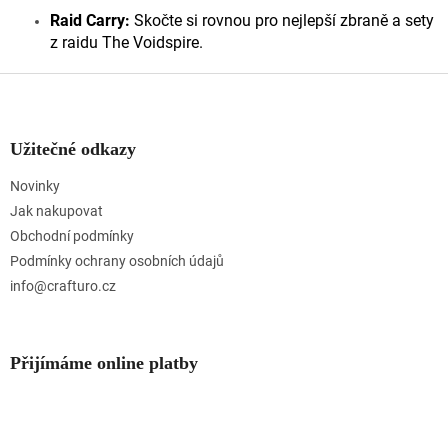
Raid Carry:
Skočte si rovnou pro nejlepší zbraně a sety
z raidu The Voidspire.
Z
á
p
a
Užitečné odkazy
t
Novinky
í
Jak nakupovat
Obchodní podmínky
Podmínky ochrany osobních údajů
info@crafturo.cz
Přijímáme online platby