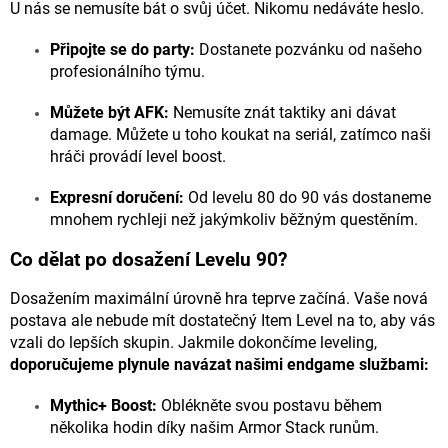
i
U nás se nemusíte bát o svůj účet. Nikomu nedáváte heslo.
s
u
Připojte se do party:
Dostanete pozvánku od našeho
profesionálního týmu.
Můžete být AFK:
Nemusíte znát taktiky ani dávat
damage. Můžete u toho koukat na seriál, zatímco naši
hráči provádí level boost.
Expresní doručení:
Od levelu 80 do 90 vás dostaneme
mnohem rychleji než jakýmkoliv běžným questěním.
Co dělat po dosažení Levelu 90?
Dosažením maximální úrovně hra teprve začíná. Vaše nová
postava ale nebude mít dostatečný Item Level na to, aby vás
vzali do lepších skupin. Jakmile dokončíme leveling,
doporučujeme plynule navázat našimi endgame službami:
Mythic+ Boost:
Oblékněte svou postavu během
několika hodin díky našim Armor Stack runům.