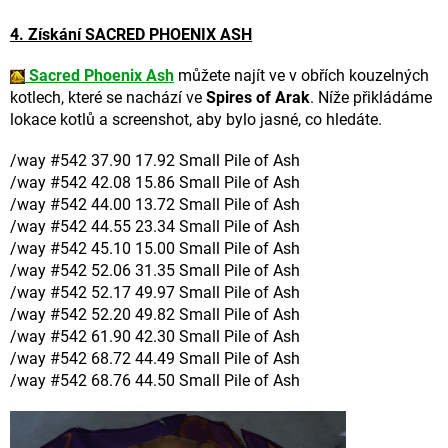
4. Získání
SACRED PHOENIX ASH
Sacred Phoenix Ash
můžete najít ve v obřích kouzelných
kotlech, které se nachází ve
Spires of Arak
. Níže přikládáme
lokace kotlů a screenshot, aby bylo jasné, co hledáte.
/
way #542 37.90 17.92 Small Pile of Ash
/
way #542 42.08 15.86 Small Pile of Ash
/
way #542 44.00 13.72 Small Pile of Ash
/
way #542 44.55 23.34 Small Pile of Ash
/
way #542 45.10 15.00 Small Pile of Ash
/
way #542 52.06 31.35 Small Pile of Ash
/
way #542 52.17 49.97 Small Pile of Ash
/
way #542 52.20 49.82 Small Pile of Ash
/
way #542 61.90 42.30 Small Pile of Ash
/
way #542 68.72 44.49 Small Pile of Ash
/
way #542 68.76 44.50 Small Pile of Ash