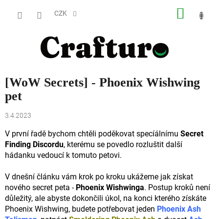
Přejít
NÁKUP
na
CZK
obsah
KOŠÍK
[WoW Secrets] - Phoenix Wishwing
pet
3.4.2023
V první řadě bychom chtěli poděkovat specíálnímu
Secret
Finding Discordu
, kterému se povedlo rozluštit další
hádanku vedoucí k tomuto petovi.
V dnešní článku vám krok po kroku ukážeme jak získat
nového secret peta -
Phoenix Wishwinga
. Postup kroků není
důležitý, ale abyste dokončili úkol, na konci kterého získáte
Phoenix Wishwing, budete potřebovat jeden
Phoenix Ash