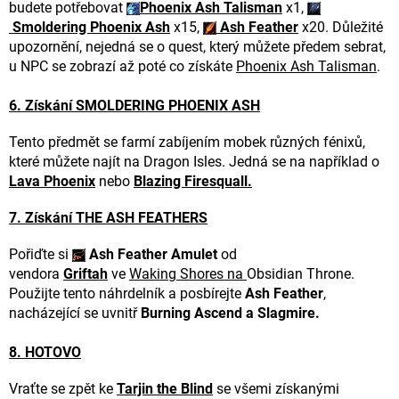
budete potřebovat
Phoenix Ash Talisman
x1,
Smoldering Phoenix Ash
x15,
Ash Feather
x20. Důležité
upozornění, nejedná se o quest, který můžete předem sebrat,
u NPC se zobrazí až poté co získáte
Phoenix Ash Talisman
.
6. Získání SMOLDERING PHOENIX ASH
Tento předmět se farmí zabíjením mobek různých fénixů,
které můžete najít na Dragon Isles. Jedná se na například o
Lava Phoenix
nebo
Blazing Firesquall.
7. Získání THE ASH FEATHERS
Pořiďte si
Ash Feather Amulet
od
vendora
Griftah
ve
Waking Shores na
Obsidian Throne.
Použijte tento náhrdelník a posbírejte
Ash Feather
,
nacházející se uvnitř
Burning Ascend a Slagmire.
8. HOTOVO
Vraťte se zpět ke
Tarjin the Blind
se všemi získanými