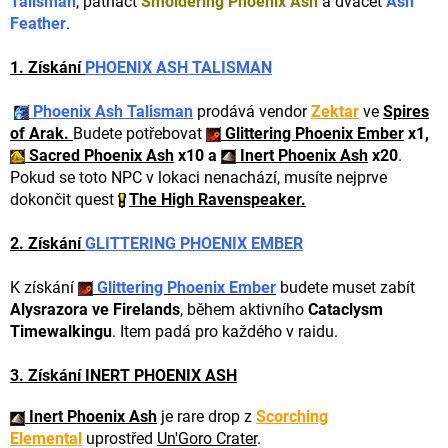
Talisman
, patnáct
Smoldering Phoenix Ash
a dvacet
Ash
Feather
.
1. Získání
PHOENIX ASH TALISMAN
Phoenix Ash Talisman
prodává vendor
Zektar
ve
Spires
of Arak.
Budete potřebovat
Glittering Phoenix Ember
x1,
Sacred Phoenix Ash
x10 a
Inert Phoenix Ash
x20
.
Pokud se toto NPC v lokaci nenachází, musíte nejprve
dokončit quest
The High Ravenspeaker.
2. Získání
GLITTERING PHOENIX EMBER
K získání
Glittering Phoenix Ember
budete muset zabít
Alysrazora ve Firelands
, během aktivního
Cataclysm
Timewalkingu
. Item padá pro každého v raidu.
3. Získání
INERT PHOENIX ASH
Inert Phoenix Ash
je rare drop z
Scorching
Elemental
uprostřed
Un'Goro Crater
.