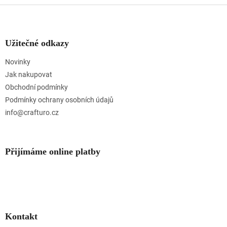
Z
á
p
a
Užitečné odkazy
t
Novinky
í
Jak nakupovat
Obchodní podmínky
Podmínky ochrany osobních údajů
info@crafturo.cz
Přijímáme online platby
Kontakt