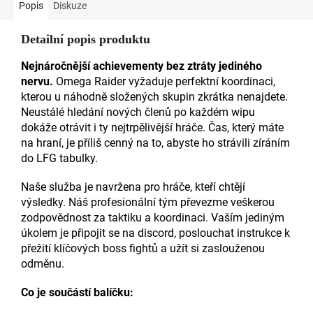
Popis
Diskuze
Detailní popis produktu
Nejnáročnější achievementy bez ztráty jediného
nervu.
Omega Raider vyžaduje perfektní koordinaci,
kterou u náhodně složených skupin zkrátka nenajdete.
Neustálé hledání nových členů po každém wipu
dokáže otrávit i ty nejtrpělivější hráče. Čas, který máte
na hraní, je příliš cenný na to, abyste ho strávili zíráním
do LFG tabulky.
Naše služba je navržena pro hráče, kteří chtějí
výsledky. Náš profesionální tým převezme veškerou
zodpovědnost za taktiku a koordinaci. Vaším jediným
úkolem je připojit se na discord, poslouchat instrukce k
přežití klíčových boss fightů a užít si zaslouženou
odměnu.
Co je součástí balíčku: