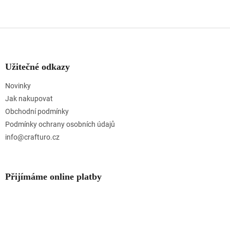
Z
á
p
a
Užitečné odkazy
t
Novinky
í
Jak nakupovat
Obchodní podmínky
Podmínky ochrany osobních údajů
info@crafturo.cz
Přijímáme online platby