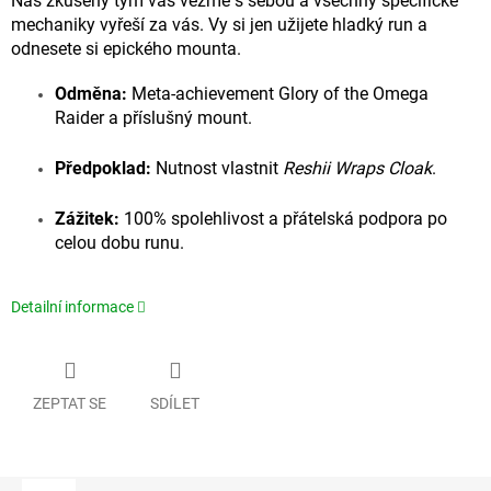
Náš zkušený tým vás vezme s sebou a všechny specifické
mechaniky vyřeší za vás. Vy si jen užijete hladký run a
odnesete si epického mounta.
Odměna:
Meta-achievement Glory of the Omega
Raider a příslušný mount.
Předpoklad:
Nutnost vlastnit
Reshii Wraps Cloak
.
Zážitek:
100% spolehlivost a přátelská podpora po
celou dobu runu.
Detailní informace
ZEPTAT SE
SDÍLET