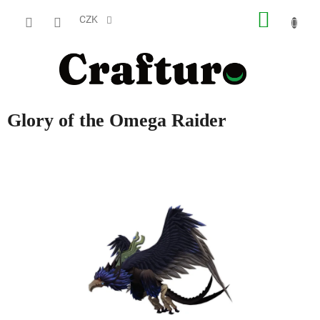
Přejít
NÁKUP
na
CZK
obsah
KOŠÍK
Glory of the Omega Raider